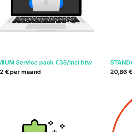
IUM Service pack €35/incl btw
STANDA
92
€
per maand
20,66