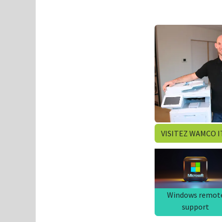
VISITEZ WAMCO 
Klik hier voor Kl
Windows remot
support