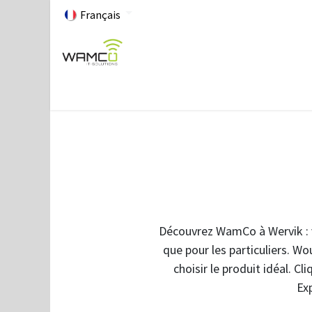
Français
Page d'accueil
A propos de Wamco
Professionne
Découvrez WamCo à Wervik : vo
que pour les particuliers. Wo
choisir le produit idéal. Cl
Exp