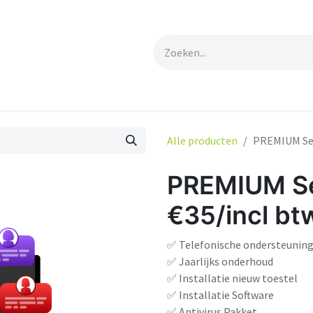
er
Shop
Contact
Alle producten
PREMIUM Ser
PREMIUM Se
€35/incl bt
✅ Telefonische ondersteunin
✅ Jaarlijks onderhoud
✅ Installatie nieuw toestel
✅ Installatie Software
✅ Antivirus Pakket