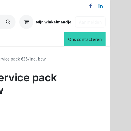
Aanmelden
Mijn winkelmandje
Ons contacteren
vice pack €35/incl btw
rvice pack
w
g